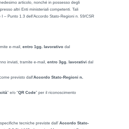
medesimo articolo, nonché in possesso degli
presso altri Enti ministeriali competenti. Tali
te I – Punto 1.3 dell’Accordo Stato-Regioni n. 59/CSR
amite e-mail,
entro 1gg. lavorativo
dal
no inviati, tramite e-mail,
entro 3gg. lavorativi
dal
come previsto dall'
Accordo Stato-Regioni n.
cità
” e/o “
QR Code
” per il riconoscimento
 specifiche tecniche previste dall'
Accordo Stato-