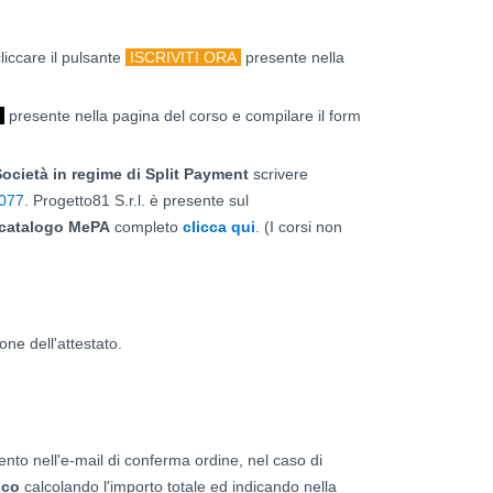
iccare il pulsante
ISCRIVITI ORA
presente nella
O
presente nella pagina del corso e compilare il form
ocietà in regime di Split Payment
scrivere
 077
. Progetto81 S.r.l. è presente sul
catalogo
MePA
completo
clicca qui
. (I corsi non
one dell'attestato.
ento nell'e-mail di conferma ordine, nel caso di
ico
calcolando l'importo totale ed indicando nella