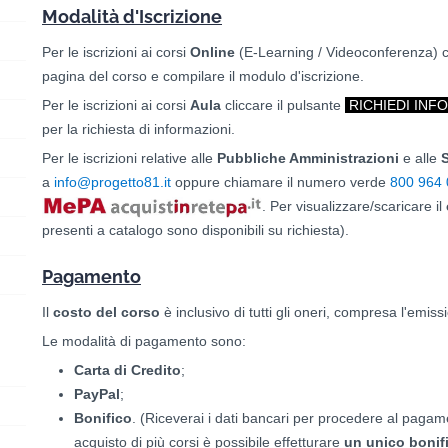
Modalità d'Iscrizione
Per le iscrizioni ai corsi
O
nline
(E-Learning / Videoconferenza) cl
pagina del corso e compilare il modulo d'iscrizione.
Per le iscrizioni ai corsi
Aula
cliccare il pulsante
RICHIEDI INF
per la richiesta di informazioni.
Per le iscrizioni relative alle
Pubbliche Amministrazioni
e alle
S
a
info@progetto81.it
oppure chiamare il numero verde
800 964
. Per visualizzare/scaricare il
presenti a catalogo sono disponibili su richiesta).
Pagamento
Il
costo del corso
è inclusivo di tutti gli oneri, compresa l'emissi
Le modalità di pagamento sono:
Carta di Credito
;
PayPal
;
Bonifico
. (Riceverai i dati bancari per procedere al pagam
acquisto di più corsi è possibile effetturare
un unico bonif