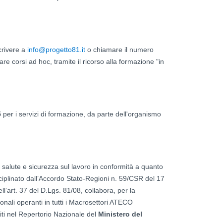
crivere a
info@progetto81.it
o chiamare il numero
re corsi ad hoc, tramite il ricorso alla formazione "in
5
per i servizi di formazione, da parte dell'organismo
i salute e sicurezza sul lavoro in conformità a quanto
sciplinato dall’Accordo Stato-Regioni n. 59/CSR del 17
’art. 37 del D.Lgs. 81/08, collabora, per la
ionali operanti in tutti i Macrosettori ATECO
riti nel Repertorio Nazionale del
Ministero del