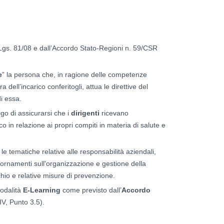
D.Lgs. 81/08 e dall’Accordo Stato-Regioni n. 59/CSR
e
” la persona che, in ragione delle competenze
a dell’incarico conferitogli, attua le direttive del
di essa.
igo di assicurarsi che i
dirigenti
ricevano
in relazione ai propri compiti in materia di salute e
e tematiche relative alle responsabilità aziendali,
giornamenti sull'organizzazione e gestione della
schio e relative misure di prevenzione.
modalità
E-Learning
come previsto
dall’
Accordo
IV, Punto 3.5).