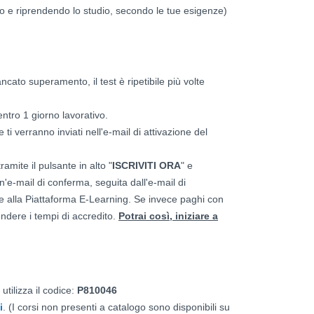
ndo e riprendendo lo studio, secondo le tue esigenze)
ancato superamento, il test è ripetibile più volte
entro 1 giorno lavorativo.
 ti verranno inviati nell'e-mail di attivazione del
tramite il pulsante in alto "
ISCRIVITI ORA
" e
un'e-mail di conferma, seguita dall'e-mail di
re alla Piattaforma E-Learning. Se invece paghi con
tendere i tempi di accredito.
Potrai così, iniziare a
utilizza il codice:
P810046
i
. (I corsi non presenti a catalogo sono disponibili su