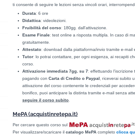
ti consente di seguire le lezioni senza vincoli orari, interrompe
Durata
: 6 ore
Didattica
: videolezioni.
Fruibilità del corso
: 180gg. dall'attivazione.
Esame Finale
: test online a risposta multipla. In caso di m
gratuitamente.
Attestato
: download dalla piattaforma/invio tramite e-mail 
Tutor
: lo potrai contattare, per ogni esigenza, ai recapiti che
corso.
Attivazione immediata 7gg. su 7
: effettuando l'iscrizione 
pagando con
Carta di Credito o Paypal
, riceverai subito 
attivazione del corso contenente le credenziali per accede
bonifico, puoi anticipare la distinta tramite e-mail senza at
seguire il corso subito
.
MePA (acquistinretepa.it)
Per cercare questo corso sul
Per visualizzare/scaricare il
catalogo
MePA
completo
clicca qu