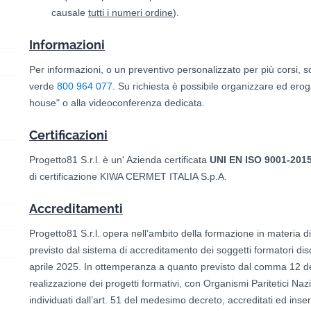
causale
tutti i numeri ordine
).
Informazioni
Per informazioni, o un preventivo personalizzato per più corsi, s
verde
800 964 077
. Su richiesta è possibile organizzare ed eroga
house" o alla videoconferenza dedicata.
Certificazioni
Progetto81 S.r.l. è un' Azienda certificata
UNI EN ISO 9001-201
di certificazione KIWA CERMET ITALIA S.p.A.
Accreditamenti
Progetto81 S.r.l. opera nell’ambito della formazione in materia d
previsto dal sistema di accreditamento dei soggetti formatori di
aprile 2025. In ottemperanza a quanto previsto dal comma 12 dell
realizzazione dei progetti formativi, con Organismi Paritetici Naz
individuati dall’art. 51 del medesimo decreto, accreditati ed inse