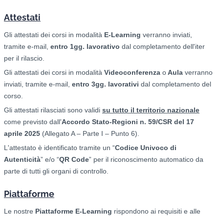
Attestati
Gli attestati dei corsi in modalità
E-Learning
verranno inviati,
tramite e-mail,
entro 1gg. lavorativo
dal completamento dell'iter
per il rilascio.
Gli attestati dei corsi in modalità
Videoconferenza
o
Aula
verranno
inviati, tramite e-mail,
entro 3gg. lavorativi
dal completamento del
corso.
Gli attestati rilasciati sono validi
su tutto il territorio nazionale
come previsto dall'
Accordo Stato-Regioni n. 59/CSR del 17
aprile 2025
(Allegato A – Parte I – Punto 6).
L'attestato è identificato tramite un “
Codice Univoco di
Autenticità
” e/o “
QR Code
” per il riconoscimento automatico da
parte di tutti gli organi di controllo.
Piattaforme
Le nostre
Piattaforme E-Learning
rispondono ai requisiti e alle