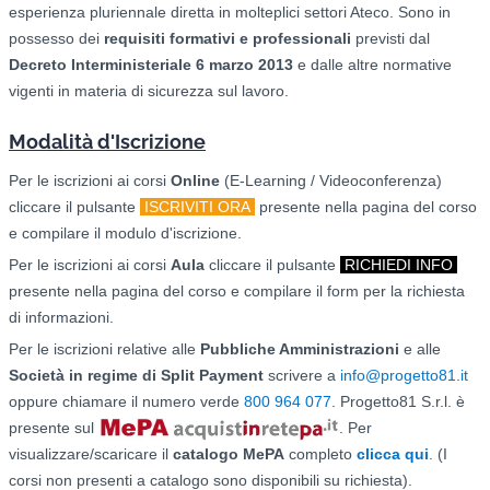
esperienza pluriennale diretta in molteplici settori Ateco. Sono in
possesso dei
requisiti formativi e professionali
previsti dal
Decreto Interministeriale 6 marzo 2013
e dalle altre normative
vigenti in materia di sicurezza sul lavoro.
Modalità d'Iscrizione
Per le iscrizioni ai corsi
O
nline
(E-Learning / Videoconferenza)
cliccare il pulsante
ISCRIVITI ORA
presente nella pagina del corso
e compilare il modulo d'iscrizione.
Per le iscrizioni ai corsi
Aula
cliccare il pulsante
RICHIEDI INFO
presente nella pagina del corso e compilare il form per la richiesta
di informazioni.
Per le iscrizioni relative alle
Pubbliche Amministrazioni
e alle
Società in regime di Split Payment
scrivere a
info@progetto81.it
oppure chiamare il numero verde
800 964 077
. Progetto81 S.r.l. è
presente sul
. Per
visualizzare/scaricare il
catalogo
MePA
completo
clicca qui
. (I
corsi non presenti a catalogo sono disponibili su richiesta).