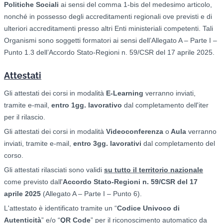
Politiche Sociali
ai sensi del comma 1-bis del medesimo articolo,
nonché in possesso degli accreditamenti regionali ove previsti e di
ulteriori accreditamenti presso altri Enti ministeriali competenti. Tali
Organismi sono soggetti formatori ai sensi dell’Allegato A – Parte I –
Punto 1.3 dell’Accordo Stato-Regioni n. 59/CSR del 17 aprile 2025.
Attestati
Gli attestati dei corsi in modalità
E-Learning
verranno inviati,
tramite e-mail,
entro 1gg. lavorativo
dal completamento dell'iter
per il rilascio.
Gli attestati dei corsi in modalità
Videoconferenza
o
Aula
verranno
inviati, tramite e-mail,
entro 3gg. lavorativi
dal completamento del
corso.
Gli attestati rilasciati sono validi
su tutto il territorio nazionale
come previsto dall'
Accordo Stato-Regioni n. 59/CSR del 17
aprile 2025
(Allegato A – Parte I – Punto 6).
L'attestato è identificato tramite un “
Codice Univoco di
Autenticità
” e/o “
QR Code
” per il riconoscimento automatico da