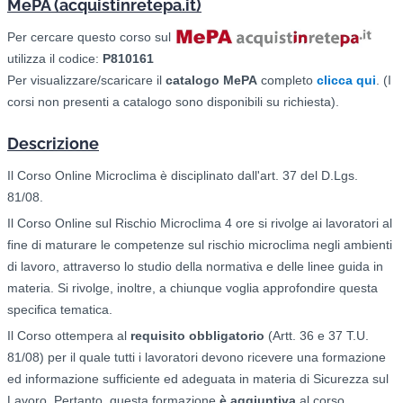
MePA (acquistinretepa.it)
Per cercare questo corso sul
utilizza il codice:
P810161
Per visualizzare/scaricare il
catalogo
MePA
completo
clicca qui
. (I
corsi non presenti a catalogo sono disponibili su richiesta).
Descrizione
Il Corso Online Microclima è disciplinato dall'art. 37 del D.Lgs.
81/08.
Il Corso Online sul Rischio Microclima 4 ore si rivolge ai lavoratori al
fine di maturare le competenze sul rischio microclima negli ambienti
di lavoro, attraverso lo studio della normativa e delle linee guida in
materia. Si rivolge, inoltre, a chiunque voglia approfondire questa
specifica tematica.
Il Corso ottempera al
requisito obbligatorio
(Artt. 36 e 37 T.U.
81/08) per il quale tutti i lavoratori devono ricevere una formazione
ed informazione sufficiente ed adeguata in materia di Sicurezza sul
Lavoro. Pertanto, questa formazione
è aggiuntiva
al corso