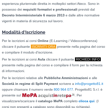
esperienza pluriennale diretta in molteplici settori Ateco. Sono in
possesso dei
requisiti formativi e professionali
previsti dal
Decreto Interministeriale 6 marzo 2013
e dalle altre normative
vigenti in materia di sicurezza sul lavoro.
Modalità d'Iscrizione
Per le iscrizioni ai corsi
O
nline
(E-Learning / Videoconferenza)
cliccare il pulsante
ISCRIVITI ORA
presente nella pagina del corso
e compilare il modulo d'iscrizione.
Per le iscrizioni ai corsi
Aula
cliccare il pulsante
RICHIEDI INFO
presente nella pagina del corso e compilare il form per la richiesta
di informazioni.
Per le iscrizioni relative alle
Pubbliche Amministrazioni
e alle
Società in regime di Split Payment
scrivere a
info@progetto81.it
oppure chiamare il numero verde
800 964 077
. Progetto81 S.r.l. è
presente sul
. Per
visualizzare/scaricare il
catalogo
MePA
completo
clicca qui
. (I
corsi non presenti a catalogo sono disponibili su richiesta).