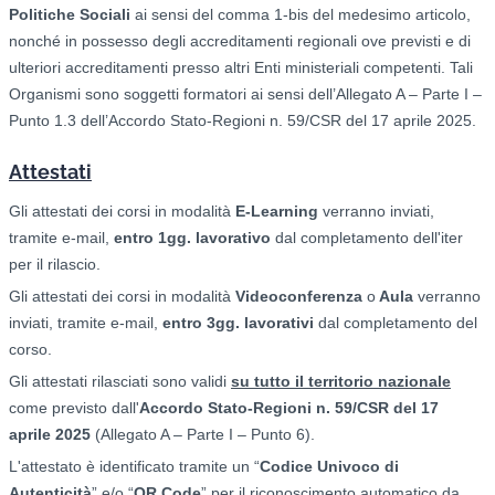
Politiche Sociali
ai sensi del comma 1-bis del medesimo articolo,
nonché in possesso degli accreditamenti regionali ove previsti e di
ulteriori accreditamenti presso altri Enti ministeriali competenti. Tali
Organismi sono soggetti formatori ai sensi dell’Allegato A – Parte I –
Punto 1.3 dell’Accordo Stato-Regioni n. 59/CSR del 17 aprile 2025.
Attestati
Gli attestati dei corsi in modalità
E-Learning
verranno inviati,
tramite e-mail,
entro 1gg. lavorativo
dal completamento dell'iter
per il rilascio.
Gli attestati dei corsi in modalità
Videoconferenza
o
Aula
verranno
inviati, tramite e-mail,
entro 3gg. lavorativi
dal completamento del
corso.
Gli attestati rilasciati sono validi
su tutto il territorio nazionale
come previsto dall'
Accordo Stato-Regioni n. 59/CSR del 17
aprile 2025
(Allegato A – Parte I – Punto 6).
L'attestato è identificato tramite un “
Codice Univoco di
Autenticità
” e/o “
QR Code
” per il riconoscimento automatico da