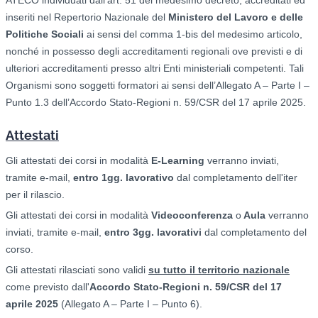
ATECO individuati dall’art. 51 del medesimo decreto, accreditati ed
inseriti nel Repertorio Nazionale del
Ministero del Lavoro e delle
Politiche Sociali
ai sensi del comma 1-bis del medesimo articolo,
nonché in possesso degli accreditamenti regionali ove previsti e di
ulteriori accreditamenti presso altri Enti ministeriali competenti. Tali
Organismi sono soggetti formatori ai sensi dell’Allegato A – Parte I –
Punto 1.3 dell’Accordo Stato-Regioni n. 59/CSR del 17 aprile 2025.
Attestati
Gli attestati dei corsi in modalità
E-Learning
verranno inviati,
tramite e-mail,
entro 1gg. lavorativo
dal completamento dell'iter
per il rilascio.
Gli attestati dei corsi in modalità
Videoconferenza
o
Aula
verranno
inviati, tramite e-mail,
entro 3gg. lavorativi
dal completamento del
corso.
Gli attestati rilasciati sono validi
su tutto il territorio nazionale
come previsto dall'
Accordo Stato-Regioni n. 59/CSR del 17
aprile 2025
(Allegato A – Parte I – Punto 6).