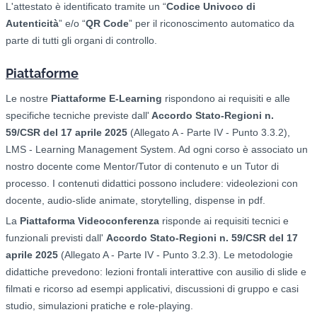
L'attestato è identificato tramite un “
Codice Univoco di
Autenticità
” e/o “
QR Code
” per il riconoscimento automatico da
parte di tutti gli organi di controllo.
Piattaforme
Le nostre
Piattaforme E-Learning
rispondono ai requisiti e alle
specifiche tecniche previste dall'
Accordo Stato-Regioni n.
59/CSR del 17 aprile 2025
(Allegato A - Parte IV - Punto 3.3.2),
LMS - Learning Management System. Ad ogni corso è associato un
nostro docente come Mentor/Tutor di contenuto e un Tutor di
processo. I contenuti didattici possono includere: videolezioni con
docente, audio-slide animate, storytelling, dispense in pdf.
La
Piattaforma Videoconferenza
risponde ai requisiti tecnici e
funzionali previsti dall'
Accordo Stato-Regioni n. 59/CSR del 17
aprile 2025
(Allegato A - Parte IV - Punto 3.2.3). Le metodologie
didattiche prevedono: l
ezioni frontali interattive con ausilio di slide e
filmati e ricorso ad esempi applicativi, d
iscussioni di gruppo e casi
studio, s
imulazioni pratiche e role-playing.