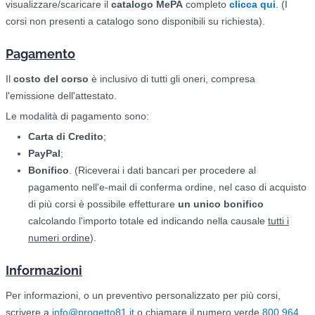
visualizzare/scaricare il
catalogo
MePA
completo
clicca qui
. (I
corsi non presenti a catalogo sono disponibili su richiesta).
Pagamento
Il
costo del corso
è inclusivo di tutti gli oneri, compresa
l'emissione dell'attestato.
Le modalità di pagamento sono:
Carta di Credito
;
PayPal
;
Bonifico
. (Riceverai i dati bancari per procedere al
pagamento nell'e-mail di conferma ordine, nel caso di acquisto
di più corsi è possibile effetturare
un unico bonifico
calcolando l'importo totale ed indicando nella causale
tutti i
numeri ordine
).
Informazioni
Per informazioni, o un preventivo personalizzato per più corsi,
scrivere a
info@progetto81.it
o chiamare il numero verde
800 964