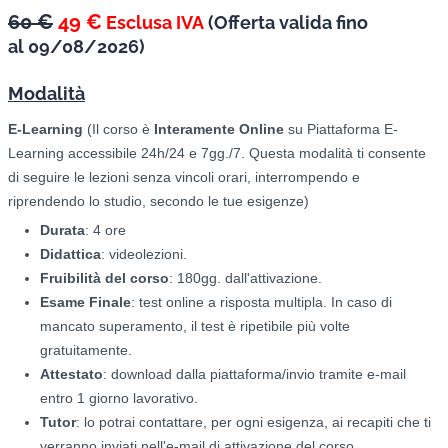
60 €
49 €
Esclusa IVA
(
Offerta valida fino
al
09/08/2026)
Modalità
E-Learning
(Il corso è
Interamente Online
su Piattaforma E-
Learning accessibile 24h/24 e 7gg./7. Questa modalità ti consente
di seguire le lezioni senza vincoli orari, interrompendo e
riprendendo lo studio, secondo le tue esigenze)
Durata
: 4 ore
Didattica
: videolezioni.
Fruibilità del corso
: 180gg. dall'attivazione.
Esame Finale
: test online a risposta multipla. In caso di
mancato superamento, il test è ripetibile più volte
gratuitamente.
Attestato
: download dalla piattaforma/invio tramite e-mail
entro 1 giorno lavorativo.
Tutor
: lo potrai contattare, per ogni esigenza, ai recapiti che ti
verranno inviati nell'e-mail di attivazione del corso.