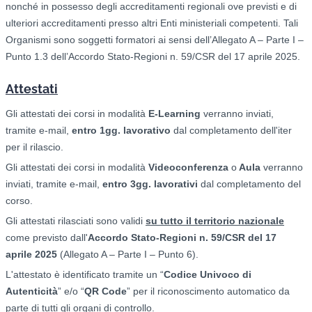
nonché in possesso degli accreditamenti regionali ove previsti e di
ulteriori accreditamenti presso altri Enti ministeriali competenti. Tali
Organismi sono soggetti formatori ai sensi dell’Allegato A – Parte I –
Punto 1.3 dell’Accordo Stato-Regioni n. 59/CSR del 17 aprile 2025.
Attestati
Gli attestati dei corsi in modalità
E-Learning
verranno inviati,
tramite e-mail,
entro 1gg. lavorativo
dal completamento dell'iter
per il rilascio.
Gli attestati dei corsi in modalità
Videoconferenza
o
Aula
verranno
inviati, tramite e-mail,
entro 3gg. lavorativi
dal completamento del
corso.
Gli attestati rilasciati sono validi
su tutto il territorio nazionale
come previsto dall'
Accordo Stato-Regioni n. 59/CSR del 17
aprile 2025
(Allegato A – Parte I – Punto 6).
L'attestato è identificato tramite un “
Codice Univoco di
Autenticità
” e/o “
QR Code
” per il riconoscimento automatico da
parte di tutti gli organi di controllo.