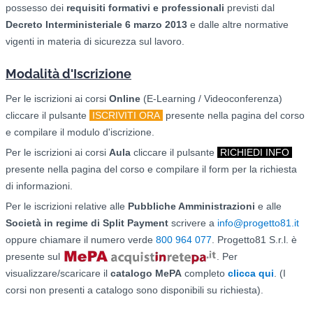
possesso dei
requisiti formativi e professionali
previsti dal
Decreto Interministeriale 6 marzo 2013
e dalle altre normative
vigenti in materia di sicurezza sul lavoro.
Modalità d'Iscrizione
Per le iscrizioni ai corsi
O
nline
(E-Learning / Videoconferenza)
cliccare il pulsante
ISCRIVITI ORA
presente nella pagina del corso
e compilare il modulo d'iscrizione.
Per le iscrizioni ai corsi
Aula
cliccare il pulsante
RICHIEDI INFO
presente nella pagina del corso e compilare il form per la richiesta
di informazioni.
Per le iscrizioni relative alle
Pubbliche Amministrazioni
e alle
Società in regime di Split Payment
scrivere a
info@progetto81.it
oppure chiamare il numero verde
800 964 077
. Progetto81 S.r.l. è
presente sul
. Per
visualizzare/scaricare il
catalogo
MePA
completo
clicca qui
. (I
corsi non presenti a catalogo sono disponibili su richiesta).