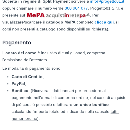
Società in regime di Split Payment
scrivere a
info@progetto81.it
oppure chiamare il numero verde
800 964 077
. Progetto81 S.r.l. è
presente sul
. Per
visualizzare/scaricare il
catalogo
MePA
completo
clicca qui
. (I
corsi non presenti a catalogo sono disponibili su richiesta).
Pagamento
Il
costo del corso
è inclusivo di tutti gli oneri, compresa
l'emissione dell'attestato.
Le modalità di pagamento sono:
Carta di Credito
;
PayPal
;
Bonifico
. (Riceverai i dati bancari per procedere al
pagamento nell'e-mail di conferma ordine, nel caso di acquisto
di più corsi è possibile effetturare
un unico bonifico
calcolando l'importo totale ed indicando nella causale
tutti i
numeri ordine
).