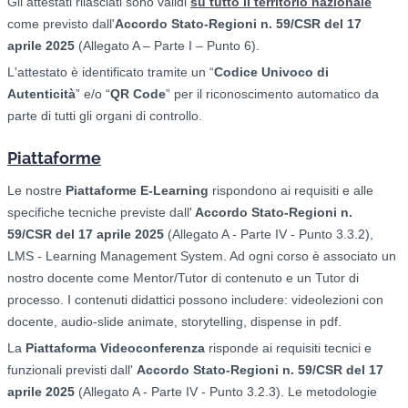
Gli attestati rilasciati sono validi
su tutto il territorio nazionale
come previsto dall'
Accordo Stato-Regioni n. 59/CSR del 17
aprile 2025
(Allegato A – Parte I – Punto 6).
L'attestato è identificato tramite un “
Codice Univoco di
Autenticità
” e/o “
QR Code
” per il riconoscimento automatico da
parte di tutti gli organi di controllo.
Piattaforme
Le nostre
Piattaforme E-Learning
rispondono ai requisiti e alle
specifiche tecniche previste dall'
Accordo Stato-Regioni n.
59/CSR del 17 aprile 2025
(Allegato A - Parte IV - Punto 3.3.2),
LMS - Learning Management System. Ad ogni corso è associato un
nostro docente come Mentor/Tutor di contenuto e un Tutor di
processo. I contenuti didattici possono includere: videolezioni con
docente, audio-slide animate, storytelling, dispense in pdf.
La
Piattaforma Videoconferenza
risponde ai requisiti tecnici e
funzionali previsti dall'
Accordo Stato-Regioni n. 59/CSR del 17
aprile 2025
(Allegato A - Parte IV - Punto 3.2.3). Le metodologie