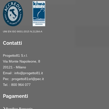
UNI EN ISO 9001-2015 N.21284-A
Contatti
Progetto81 S.r.l.
Via Monte Napoleone, 8
20121 - Milano
Email :
info@progetto81.it
Pec :
progetto81srl@pec.it
Tel. : 800 964 077
Pagamenti
Bonifico Bancario