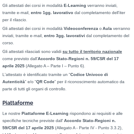
Gli attestati dei corsi in modalità
E-Learning
verranno inviati,
tramite e-mail,
entro 1gg. lavorativo
dal completamento dell'iter
per il rilascio.
Gli attestati dei corsi in modalità
Videoconferenza
o
Aula
verranno
inviati, tramite e-mail,
entro 3gg. lavorativi
dal completamento del
corso.
Gli attestati rilasciati sono validi
su tutto il territorio nazionale
come previsto dall'
Accordo Stato-Regioni n. 59/CSR del 17
aprile 2025
(Allegato A – Parte I – Punto 6).
L'attestato è identificato tramite un “
Codice Univoco di
Autenticità
” e/o “
QR Code
” per il riconoscimento automatico da
parte di tutti gli organi di controllo.
Piattaforme
Le nostre
Piattaforme E-Learning
rispondono ai requisiti e alle
specifiche tecniche previste dall'
Accordo Stato-Regioni n.
59/CSR del 17 aprile 2025
(Allegato A - Parte IV - Punto 3.3.2),