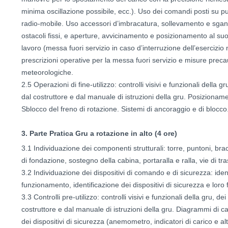
minima oscillazione possibile, ecc.). Uso dei comandi posti su p
radio-mobile. Uso accessori d’imbracatura, sollevamento e sganc
ostacoli fissi, e aperture, avvicinamento e posizionamento al suolo
lavoro (messa fuori servizio in caso d’interruzione dell’esercizio n
prescrizioni operative per la messa fuori servizio e misure preca
meteorologiche.
2.5 Operazioni di fine-utilizzo: controlli visivi e funzionali della g
dal costruttore e dal manuale di istruzioni della gru. Posizionam
Sblocco del freno di rotazione. Sistemi di ancoraggio e di blocco
3. Parte Pratica Gru a rotazione in alto (4 ore)
3.1 Individuazione dei componenti strutturali: torre, puntoni, bracc
di fondazione, sostegno della cabina, portaralla e ralla, vie di tra
3.2 Individuazione dei dispositivi di comando e di sicurezza: iden
funzionamento, identificazione dei dispositivi di sicurezza e loro
3.3 Controlli pre-utilizzo: controlli visivi e funzionali della gru, d
costruttore e dal manuale di istruzioni della gru. Diagrammi di car
dei dispositivi di sicurezza (anemometro, indicatori di carico e altr