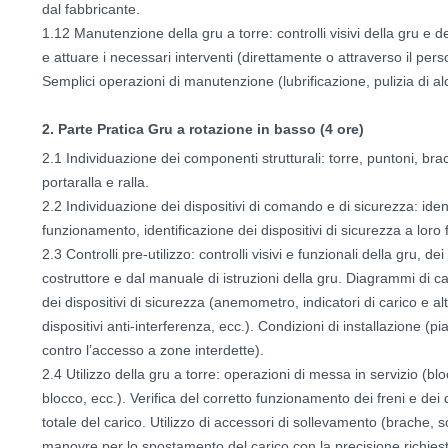
dal fabbricante.
1.12 Manutenzione della gru a torre: controlli visivi della gru e 
e attuare i necessari interventi (direttamente o attraverso il per
Semplici operazioni di manutenzione (lubrificazione, pulizia di a
2. Parte Pratica Gru a rotazione in basso (4 ore)
2.1 Individuazione dei componenti strutturali: torre, puntoni, bracc
portaralla e ralla.
2.2 Individuazione dei dispositivi di comando e di sicurezza: iden
funzionamento, identificazione dei dispositivi di sicurezza a loro
2.3 Controlli pre-utilizzo: controlli visivi e funzionali della gru, d
costruttore e dal manuale di istruzioni della gru. Diagrammi di car
dei dispositivi di sicurezza (anemometro, indicatori di carico e altr
dispositivi anti-interferenza, ecc.). Condizioni di installazione (
contro l’accesso a zone interdette).
2.4 Utilizzo della gru a torre: operazioni di messa in servizio (bl
blocco, ecc.). Verifica del corretto funzionamento dei freni e dei
totale del carico. Utilizzo di accessori di sollevamento (brache, 
manovre per lo spostamento del carico con la precisione richies