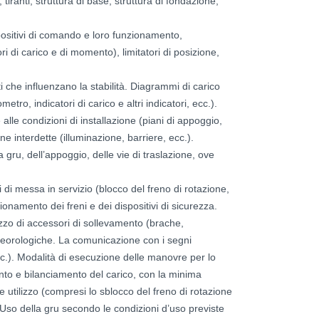
tiranti, struttura di base, struttura di fondazione,
spositivi di comando e loro funzionamento,
ori di carico e di momento), limitatori di posizione,
ti che influenzano la stabilità. Diagrammi di carico
etro, indicatori di carico e altri indicatori, ecc.).
e alle condizioni di installazione (piani di appoggio,
e interdette (illuminazione, barriere, ecc.).
lla gru, dell’appoggio, delle vie di traslazione, ove
i di messa in servizio (blocco del freno di rotazione,
zionamento dei freni e dei dispositivi di sicurezza.
izzo di accessori di sollevamento (brache,
eteorologiche. La comunicazione con i segni
c.). Modalità di esecuzione delle manovre per lo
nto e bilanciamento del carico, con la minima
ne utilizzo (compresi lo sblocco del freno di rotazione
 Uso della gru secondo le condizioni d’uso previste