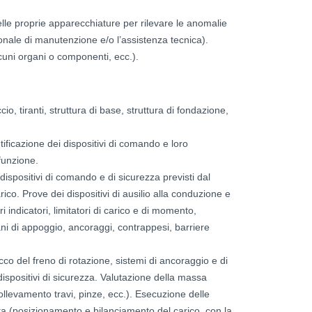
delle proprie apparecchiature per rilevare le anomalie
sonale di manutenzione e/o l’assistenza tecnica).
lcuni organi o componenti, ecc.).
io, tiranti, struttura di base, struttura di fondazione,
tificazione dei dispositivi di comando e loro
 funzione.
ei dispositivi di comando e di sicurezza previsti dal
ico. Prove dei dispositivi di ausilio alla conduzione e
i indicatori, limitatori di carico e di momento,
piani di appoggio, ancoraggi, contrappesi, barriere
occo del freno di rotazione, sistemi di ancoraggio e di
 dispositivi di sicurezza. Valutazione della massa
sollevamento travi, pinze, ecc.). Esecuzione delle
ta (posizionamento e bilanciamento del carico, con la