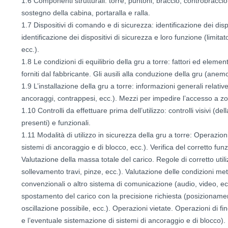
1.6 Componenti strutturali: torre, puntoni, braccio, controbraccio, 
sostegno della cabina, portaralla e ralla.
1.7 Dispositivi di comando e di sicurezza: identificazione dei di
identificazione dei dispositivi di sicurezza e loro funzione (limitat
ecc.).
1.8 Le condizioni di equilibrio della gru a torre: fattori ed elemen
forniti dal fabbricante. Gli ausili alla conduzione della gru (anemom
1.9 L’installazione della gru a torre: informazioni generali relativ
ancoraggi, contrappesi, ecc.). Mezzi per impedire l’accesso a zon
1.10 Controlli da effettuare prima dell’utilizzo: controlli visivi (de
presenti) e funzionali.
1.11 Modalità di utilizzo in sicurezza della gru a torre: Operazion
sistemi di ancoraggio e di blocco, ecc.). Verifica del corretto fun
Valutazione della massa totale del carico. Regole di corretto util
sollevamento travi, pinze, ecc.). Valutazione delle condizioni m
convenzionali o altro sistema di comunicazione (audio, video, ec
spostamento del carico con la precisione richiesta (posizioname
oscillazione possibile, ecc.). Operazioni vietate. Operazioni di fi
e l’eventuale sistemazione di sistemi di ancoraggio e di blocco).