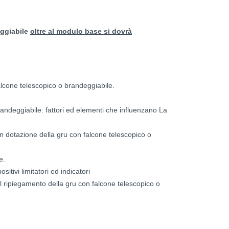
eggiabile
oltre al modulo base si dovrà
falcone telescopico o brandeggiabile.
brandeggiabile: fattori ed elementi che influenzano La
n dotazione della gru con falcone telescopico o
e.
sitivi limitatori ed indicatori
 il ripiegamento della gru con falcone telescopico o