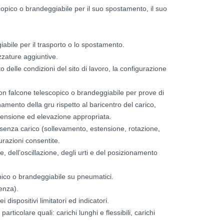
copico o brandeggiabile per il suo spostamento, il suo
abile per il trasporto o lo spostamento.
zzature aggiuntive.
 delle condizioni del sito di lavoro, la configurazione
on falcone telescopico o brandeggiabile per prove di
mento della gru rispetto al baricentro del carico,
tensione ed elevazione appropriata.
senza carico (sollevamento, estensione, rotazione,
razioni consentite.
ne, dell’oscillazione, degli urti e del posizionamento
pico o brandeggiabile su pneumatici.
renza).
dispositivi limitatori ed indicatori.
ticolare quali: carichi lunghi e flessibili, carichi