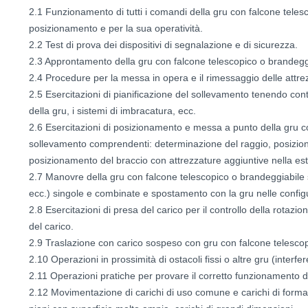
2.1 Funzionamento di tutti i comandi della gru con falcone teles
posizionamento e per la sua operatività.
2.2 Test di prova dei dispositivi di segnalazione e di sicurezza.
2.3 Approntamento della gru con falcone telescopico o brandeggi
2.4 Procedure per la messa in opera e il rimessaggio delle attre
2.5 Esercitazioni di pianificazione del sollevamento tenendo conto
della gru, i sistemi di imbracatura, ecc.
2.6 Esercitazioni di posizionamento e messa a punto della gru c
sollevamento comprendenti: determinazione del raggio, posiziona
posizionamento del braccio con attrezzature aggiuntive nella es
2.7 Manovre della gru con falcone telescopico o brandeggiabile 
ecc.) singole e combinate e spostamento con la gru nelle configu
2.8 Esercitazioni di presa del carico per il controllo della rotazio
del carico.
2.9 Traslazione con carico sospeso con gru con falcone telesco
2.10 Operazioni in prossimità di ostacoli fissi o altre gru (interfe
2.11 Operazioni pratiche per provare il corretto funzionamento dei 
2.12 Movimentazione di carichi di uso comune e carichi di forma par