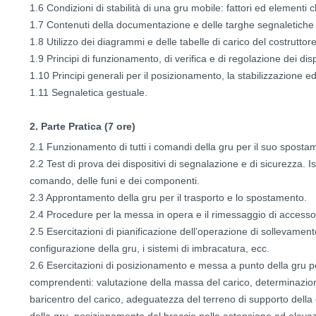
1.6 Condizioni di stabilità di una gru mobile: fattori ed elementi c
1.7 Contenuti della documentazione e delle targhe segnaletiche 
1.8 Utilizzo dei diagrammi e delle tabelle di carico del costruttore
1.9 Principi di funzionamento, di verifica e di regolazione dei dispo
1.10 Principi generali per il posizionamento, la stabilizzazione ed
1.11 Segnaletica gestuale.
2. Parte Pratica (7 ore)
2.1 Funzionamento di tutti i comandi della gru per il suo spostam
2.2 Test di prova dei dispositivi di segnalazione e di sicurezza. Is
comando, delle funi e dei componenti.
2.3 Approntamento della gru per il trasporto e lo spostamento.
2.4 Procedure per la messa in opera e il rimessaggio di accessori, 
2.5 Esercitazioni di pianificazione dell’operazione di sollevament
configurazione della gru, i sistemi di imbracatura, ecc.
2.6 Esercitazioni di posizionamento e messa a punto della gru p
comprendenti: valutazione della massa del carico, determinazion
baricentro del carico, adeguatezza del terreno di supporto della g
della gru, posizionamento del braccio nella estensione ed eleva