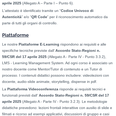
aprile 2025
(Allegato A – Parte I – Punto 6).
L'attestato è identificato tramite un “
Codice Univoco di
Autenticità
” e/o “
QR Code
” per il riconoscimento automatico da
parte di tutti gli organi di controllo.
Piattaforme
Le nostre
Piattaforme E-Learning
rispondono ai requisiti e alle
specifiche tecniche previste dall'
Accordo Stato-Regioni n.
59/CSR del 17 aprile 2025
(Allegato A - Parte IV - Punto 3.3.2),
LMS - Learning Management System. Ad ogni corso è associato un
nostro docente come Mentor/Tutor di contenuto e un Tutor di
processo. I contenuti didattici possono includere: videolezioni con
docente, audio-slide animate, storytelling, dispense in pdf.
La
Piattaforma Videoconferenza
risponde ai requisiti tecnici e
funzionali previsti dall'
Accordo Stato-Regioni n. 59/CSR del 17
aprile 2025
(Allegato A - Parte IV - Punto 3.2.3). Le metodologie
didattiche prevedono: l
ezioni frontali interattive con ausilio di slide e
filmati e ricorso ad esempi applicativi, d
iscussioni di gruppo e casi