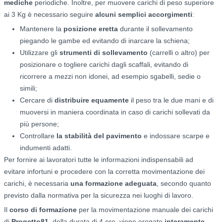
mediche
periodiche. Inoltre, per muovere carichi di peso superiore
ai 3 Kg è necessario seguire
alcuni semplici accorgimenti
:
Mantenere la
posizione eretta
durante il sollevamento
piegando le gambe ed evitando di inarcare la schiena;
Utilizzare gli
strumenti di sollevamento
(carrelli o altro) per
posizionare o togliere carichi dagli scaffali, evitando di
ricorrere a mezzi non idonei, ad esempio sgabelli, sedie o
simili;
Cercare di
distribuire equamente
il peso tra le due mani e di
muoversi in maniera coordinata in caso di carichi sollevati da
più persone;
Controllare
la stabilità del pavimento
e indossare scarpe e
indumenti adatti.
Per fornire ai lavoratori tutte le informazioni indispensabili ad
evitare infortuni e procedere con la corretta movimentazione dei
carichi, è necessaria
una formazione adeguata
, secondo quanto
previsto dalla normativa per la sicurezza nei luoghi di lavoro.
Il
corso di formazione
per la movimentazione manuale dei carichi
di
Progetto81
, della durata di 4 ore, viene erogato
interamente