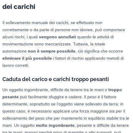
dei carichi
Il sollevamento manuale dei carichi, se effettuato non
correttamente o da parte di persone non idonee, può comportare
alcuni rischi, i quali
vengono annullati
quando le attività di
movimentazione sono meccanizzate. Tuttavia, la totale
automazione
non è sempre possibile
, ciò significa che occorre
eliminare il più possibile
i fattori di rischio applicando metodi di
lavoro corretti.
Caduta del carico e carichi troppo pesanti
Un oggetto ingombrante, difficile da tenere tra le mani o
troppo
pesante
può facilmente sfuggire e cadere. Il peso è il fattore
determinante, soprattutto se l’oggetto viene sollevato da terra: in
questo caso, è necessario applicare una forza maggiore sia per il
sollevamento del peso che per mantenerlo in equilibrio stabile tra le
mani. Un oggetto
molto ingombrante
, pesante e difficile da tenere
tra le mani, magari perché privo di maniglie o altri supporti, può