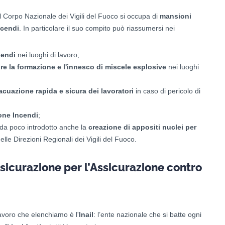
 il Corpo Nazionale dei Vigili del Fuoco si occupa di
mansioni
ncendi
. In particolare il suo compito può riassumersi nei
cendi
nei luoghi di lavoro;
re la formazione e l'innesco di miscele esplosive
nei luoghi
acuazione rapida e sicura dei lavoratori
in caso di pericolo di
ione Incendi
;
a da poco introdotto anche la
creazione di appositi nuclei per
lle Direzioni Regionali dei Vigili del Fuoco.
assicurazione per l’Assicurazione contro
 lavoro che elenchiamo è l'
Inail
: l’ente nazionale che si batte ogni