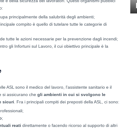
ute e della sicurezza dei lavoratori. Questi organismi pubblici
o:
cupa principalmente della salubrità degli ambienti;
rincipale compito è quello di tutelare tutte le categorie di
de tutte le azioni necessarie per la prevenzione dagli incendi;
tro gli Infortuni sul Lavoro, il cui obiettivo principale è la
e
elle ASL sono il medico del lavoro, l'assistente sanitario e il
re si assicurano che
gli ambienti in cui si svolgono le
 sicuri
. Fra i principali compiti dei preposti della ASL, ci sono:
rofessionali;
o
;
uali reati
direttamente o facendo ricorso al supporto di altri