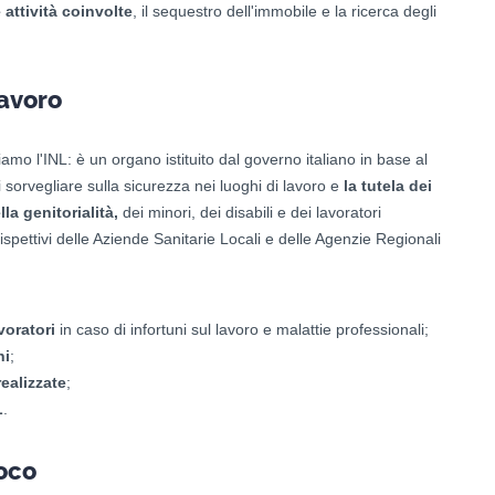
attività coinvolte
, il sequestro dell'immobile e la ricerca degli
Lavoro
iamo l'INL: è un organo istituito dal governo italiano in base al
i sorvegliare sulla sicurezza nei luoghi di lavoro e
la tutela dei
lla genitorialità,
dei minori, dei disabili e dei lavoratori
i ispettivi delle Aziende Sanitarie Locali e delle Agenzie Regionali
avoratori
in caso di infortuni sul lavoro e malattie professionali;
ni
;
ealizzate
;
L
.
uoco