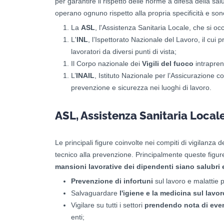
per garantire il rispetto delle norme a difesa della sal
operano ognuno rispetto alla propria specificità e son
La
ASL
, l'Assistenza Sanitaria Locale, che si oc
L'
INL
, l’Ispettorato Nazionale del Lavoro, il cui p
lavoratori da diversi punti di vista;
Il Corpo nazionale dei
Vigili del fuoco
intrapren
L’
INAIL
, Istituto Nazionale per l’Assicurazione con
prevenzione e sicurezza nei luoghi di lavoro.
ASL, Assistenza Sanitaria Local
Le principali figure coinvolte nei compiti di vigilanza d
tecnico alla prevenzione. Principalmente queste figu
mansioni lavorative dei dipendenti siano salubri e
Prevenzione di infortuni
sul lavoro e malattie p
Salvaguardare
l'igiene e la medicina sul lavor
Vigilare su tutti i settori
prendendo nota di event
enti;