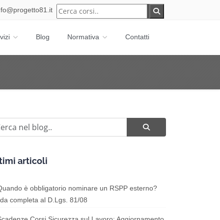
nfo@progetto81.it
vizi
Blog
Normativa
Contatti
timi articoli
Quando è obbligatorio nominare un RSPP esterno?
da completa al D.Lgs. 81/08
Scadenze Corsi Sicurezza sul Lavoro: Aggiornamento