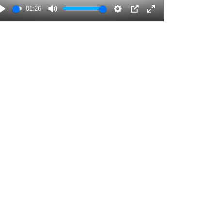
01:26
Play
Mute
Settings
PIP
Enter
fullscreen