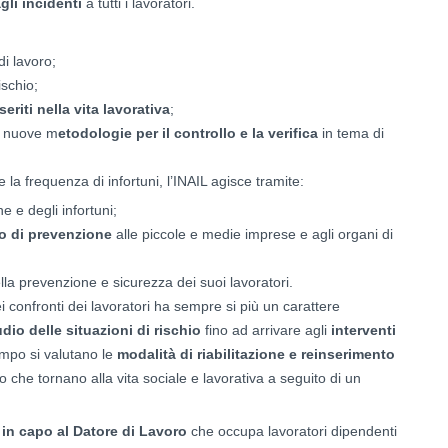
gli incidenti
a tutti i lavoratori.
di lavoro;
ischio;
seriti nella vita lavorativa
;
re nuove m
etodologie per il controllo e la verifica
in tema di
e la frequenza di infortuni, l’INAIL agisce tramite:
e e degli infortuni;
o di prevenzione
alle piccole e medie imprese e agli organi di
la prevenzione e sicurezza dei suoi lavoratori.
ei confronti dei lavoratori ha sempre si più un carattere
udio delle situazioni di rischio
fino ad arrivare agli
interventi
empo si valutano le
modalità di riabilitazione e reinserimento
o che tornano alla vita sociale e lavorativa a seguito di un
 in capo al Datore di Lavoro
che occupa lavoratori dipendenti