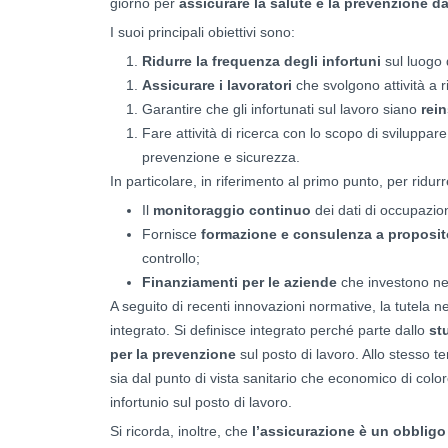
giorno per
assicurare la salute e la prevenzione da
I suoi principali obiettivi sono:
Ridurre la frequenza degli infortuni
sul luogo 
Assicurare i lavoratori
che svolgono attività a r
Garantire che gli infortunati sul lavoro siano
rein
Fare attività di ricerca con lo scopo di sviluppa
prevenzione e sicurezza.
In particolare, in riferimento al primo punto, per ridurr
Il
monitoraggio continuo
dei dati di occupazion
Fornisce
formazione e consulenza a proposit
controllo;
Finanziamenti per le aziende
che investono nel
A seguito di recenti innovazioni normative, la tutela n
integrato. Si definisce integrato perché parte dallo
st
per la prevenzione
sul posto di lavoro. Allo stesso t
sia dal punto di vista sanitario che economico di color
infortunio sul posto di lavoro.
Si ricorda, inoltre, che
l’assicurazione è un obbligo